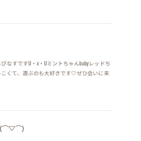
ぴなすですU・x・Uミントちゃんbabyレッドち
っこくて、遊ぶのも大好きです♡ぜひ会いに来
⌒▽⌒)