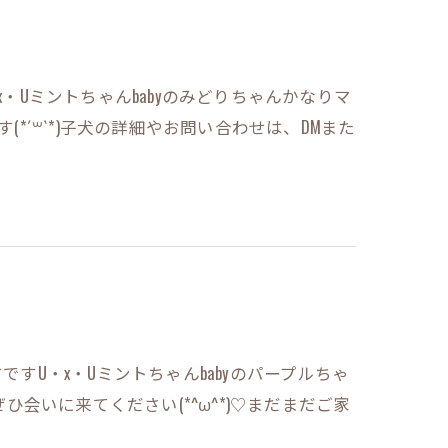
x・Uミントちゃんbabyのみどりちゃんかなりマ
(*´꒳`*)子犬の詳細やお問い合わせは、DMまた
ですU・x・Uミントちゃんbabyのパープルちゃ
ぜひ会いに来てください(*^ω^*)♡まだまだご家