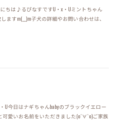
にちは♪るぴなすですU・x・Uミントちゃん
い致しますm(__)m子犬の詳細やお問い合わせは、
・U今日はナギちゃんbabyのブラックイエロー
愛いお名前をいただきました(о´∀`о)ご家族