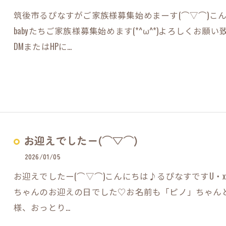
筑後市るぴなすがご家族様募集始めまーす(⌒▽⌒)こん
babyたちご家族様募集始めます(*^ω^*)よろしくお願
DMまたはHPに…
お迎えでしたー(⌒▽⌒)
2026/01/05
お迎えでしたー(⌒▽⌒)こんにちは♪るぴなすですU・x
ちゃんのお迎えの日でした♡お名前も「ピノ」ちゃんと可
様、おっとり…