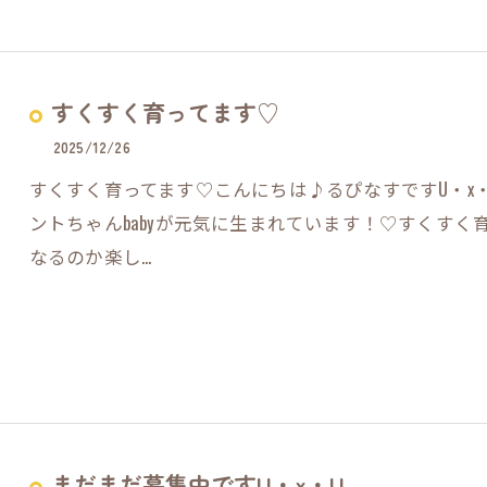
すくすく育ってます♡
2025/12/26
すくすく育ってます♡こんにちは♪るぴなすですU・x・
ントちゃんbabyが元気に生まれています！♡すくす
なるのか楽し…
まだまだ募集中ですU・x・U