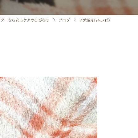
ーダーなら安心ケアのるぴなす
ブログ
子犬紹介(๑˃̵ᴗ˂̵)①