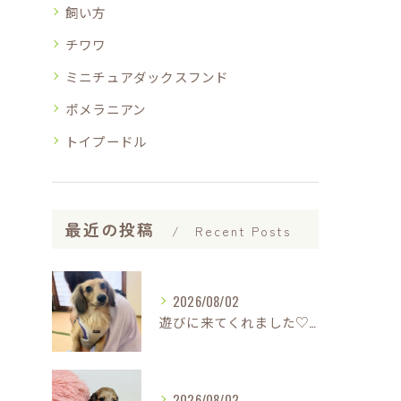
飼い方
チワワ
ミニチュアダックスフンド
ポメラニアン
トイプードル
最近の投稿
Recent Posts
2026/08/02
遊びに来てくれました♡(о´∀`о)
2026/08/02