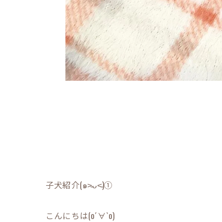
子犬紹介(๑˃̵ᴗ˂̵)①
こんにちは(о´∀`о)