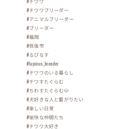
#チワワ
#チワワブリーダー
#アニマルブリーダー
#ブリーダー
#福岡
#筑後市
#るぴなす
#lupinus_breeder
#チワワのいる暮らし
#チワすたぐらむ
#ちわすたぐらむ🐶
#犬好きな人と繋がりたい
#楽しい日常
#愉快な仲間たち
#チワワ大好き