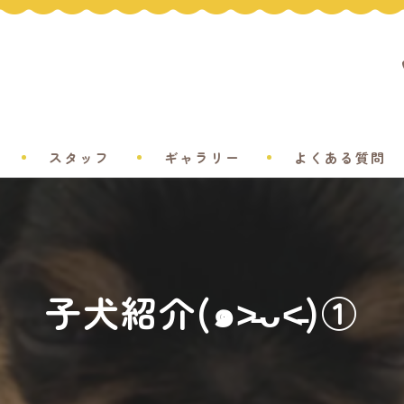
スタッフ
ギャラリー
よくある質問
子犬紹介(๑˃̵ᴗ˂̵)①