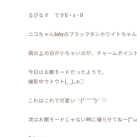
るぴなす ですU・x・U
ニコちゃんbabyのブラックタンホワイトちゃん(๑˃̵
頭の上の白が小ちゃいのが、チャームポイント(*
今日はお眠モードだったようで、
撮影中ウトウト(_ _).｡o○
これはこれで可愛い╰(*´︶`*)╯♡
次はお眠モードじゃない時に撮らせてねー(*´ω