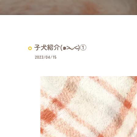
子犬紹介(๑˃̵ᴗ˂̵)①
2023/04/15