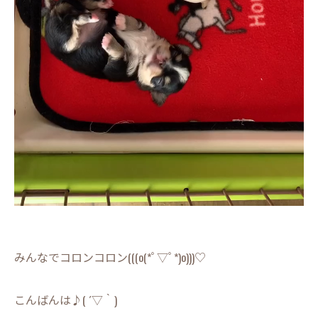
みんなでコロンコロン(((o(*ﾟ▽ﾟ*)o)))♡
こんばんは♪( ´▽｀)