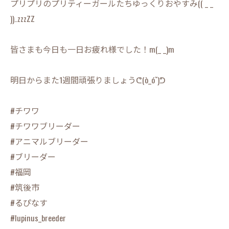
プリプリのプリティーガールたちゆっくりおやすみ(( _ _
))..zzzZZ
皆さまも今日も一日お疲れ様でした！m(_ _)m
明日からまた1週間頑張りましょうᕦ(ò_óˇ)ᕤ
#チワワ
#チワワブリーダー
#アニマルブリーダー
#ブリーダー
#福岡
#筑後市
#るぴなす
#lupinus_breeder