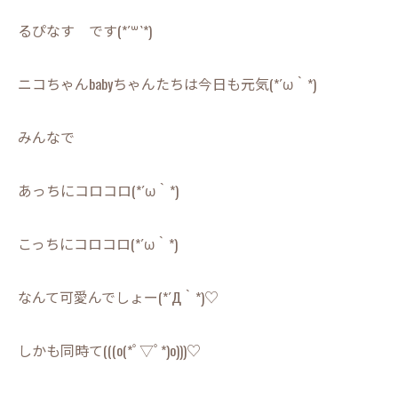
るぴなす です(*´꒳`*)
ニコちゃんbabyちゃんたちは今日も元気(*´ω｀*)
みんなで
あっちにコロコロ(*´ω｀*)
こっちにコロコロ(*´ω｀*)
なんて可愛んでしょー(*´Д｀*)♡
しかも同時て(((o(*ﾟ▽ﾟ*)o)))♡