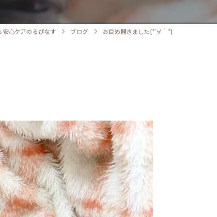
ら安心ケアのるぴなす
ブログ
お目め開きました(*´∀｀*)