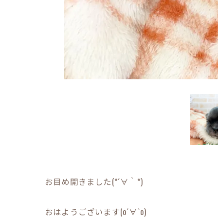
お目め開きました(*´∀｀*)
おはようございます(о´∀`о)