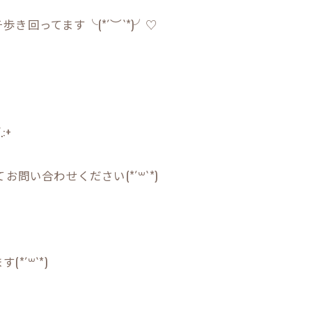
回ってます╰(*´︶`*)╯♡
:+
問い合わせください(*´꒳`*)
´꒳`*)