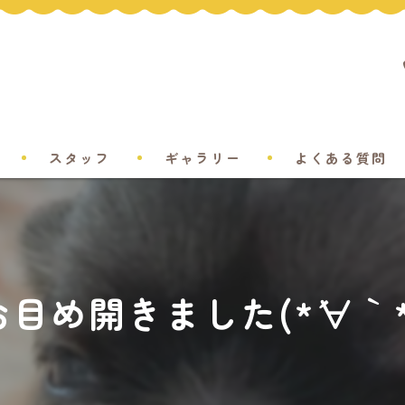
スタッフ
ギャラリー
よくある質問
お目め開きました(*´∀｀*