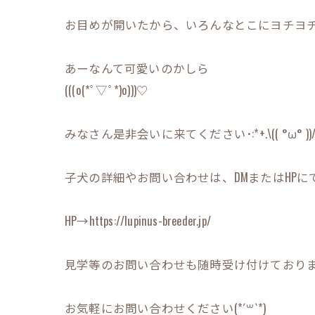
お目めが開いたから、いろんなとこにヨチヨチ歩き
あーなんて可愛いのかしら
(((o(*ﾟ▽ﾟ*)o)))♡
みなさん是非会いに来てください･:*+.\(( °ω° ))/.
子犬の詳細やお問い合わせは、DMまたはHPにてお
HP→https://lupinus-breeder.jp/
見学等のお問い合わせも随時受け付けております(*
お気軽にお問い合わせください(*´꒳`*)