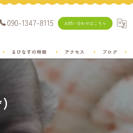
090-1347-8115
お問い合わせはこちら
るぴなすの特徴
アクセス
ブログ
飼い方
チワワ
)
ミニチュアダックスフンド
ポメラニアン
トイプードル