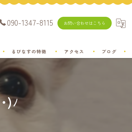
090-1347-8115
お問い合わせはこちら
るぴなすの特徴
アクセス
ブログ
飼い方
チワワ
)ﾉ
ミニチュアダックスフンド
ポメラニアン
トイプードル