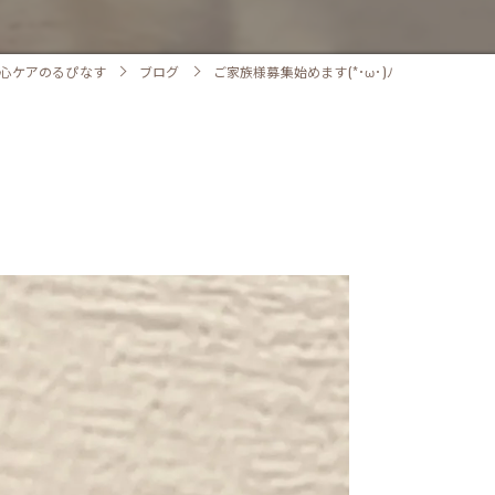
心ケアのるぴなす
ブログ
ご家族様募集始めます(*･ω･)ﾉ