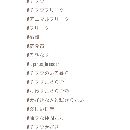
#チワワ
#チワワブリーダー
#アニマルブリーダー
#ブリーダー
#福岡
#筑後市
#るぴなす
#lupinus_breeder
#チワワのいる暮らし
#チワすたぐらむ
#ちわすたぐらむ🐶
#犬好きな人と繋がりたい
#楽しい日常
#愉快な仲間たち
#チワワ大好き