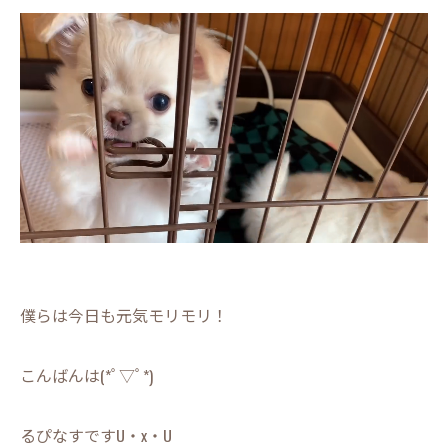
僕らは今日も元気モリモリ！
こんばんは(*ﾟ▽ﾟ*)
るぴなすですU・x・U