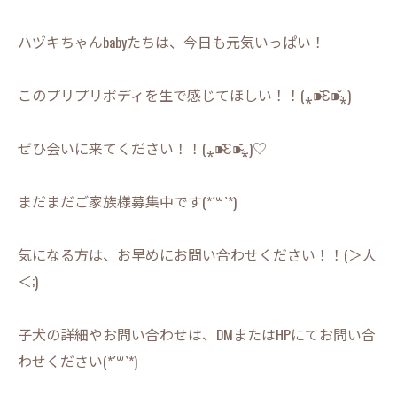
ハヅキちゃんbabyたちは、今日も元気いっぱい！
このプリプリボディを生で感じてほしい！！(⁎⁍̴̆Ɛ⁍̴̆⁎)
ぜひ会いに来てください！！(⁎⁍̴̆Ɛ⁍̴̆⁎)♡
まだまだご家族様募集中です(*´꒳`*)
気になる方は、お早めにお問い合わせください！！(＞人
＜;)
子犬の詳細やお問い合わせは、DMまたはHPにてお問い合
わせください(*´꒳`*)