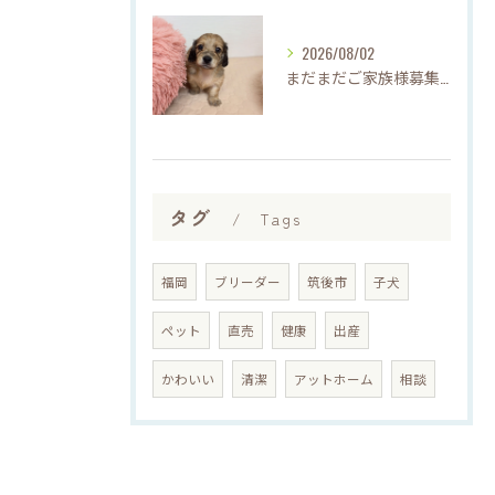
2026/08/02
まだまだご家族様募集してますU・x・U✳︎
タグ
Tags
福岡
ブリーダー
筑後市
子犬
ペット
直売
健康
出産
かわいい
清潔
アットホーム
相談