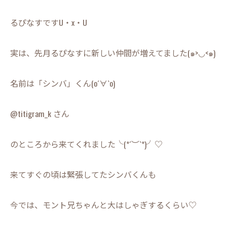
るぴなすですU・x・U
実は、先月るぴなすに新しい仲間が増えてました(๑>◡<๑)
名前は「シンバ」くん(о´∀`о)
@titigram_k さん
のところから来てくれました╰(*´︶`*)╯♡
来てすぐの頃は緊張してたシンバくんも
今では、モント兄ちゃんと大はしゃぎするくらい♡