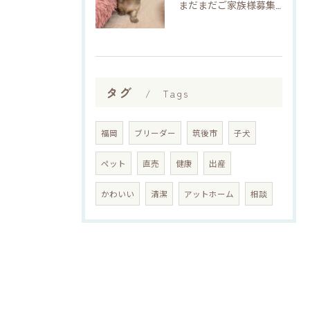
まだまだご家族様募集してますU・x・U✳︎
タグ
Tags
福岡
ブリーダー
筑後市
子犬
ペット
直売
健康
出産
かわいい
清潔
アットホーム
相談