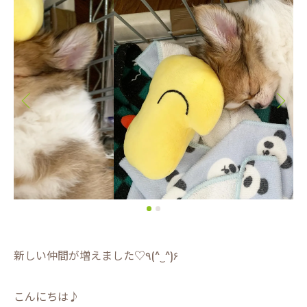
新しい仲間が増えました♡٩(^‿^)۶
こんにちは♪