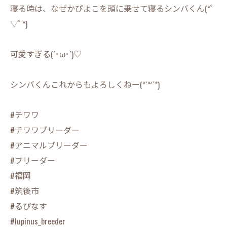
寝る時は、なぜかぴよこを頭に乗せて寝るシンバくん(*ﾟ
▽ﾟ*)
可愛すぎる(´･ω･`)♡
シンバくんこれからもよろしくねー(*´꒳`*)
#チワワ
#チワワブリーダー
#アニマルブリーダー
#ブリーダー
#福岡
#筑後市
#るぴなす
#lupinus_breeder