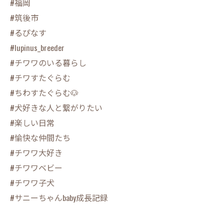
#福岡
#筑後市
#るぴなす
#lupinus_breeder
#チワワのいる暮らし
#チワすたぐらむ
#ちわすたぐらむ🐶
#犬好きな人と繋がりたい
#楽しい日常
#愉快な仲間たち
#チワワ大好き
#チワワベビー
#チワワ子犬
#サニーちゃんbaby成長記録