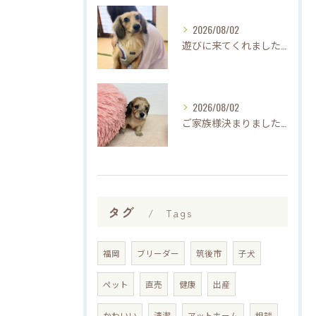
2026/08/02
遊びに来てくれました♡(о´∀`о)
2026/08/02
ご家族様決まりました♡♪
タグ
Tags
福岡
ブリーダー
筑後市
子犬
ペット
直売
健康
出産
かわいい
清潔
アットホーム
相談