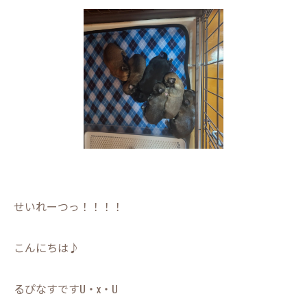
せいれーつっ！！！！
こんにちは♪
るぴなすですU・x・U