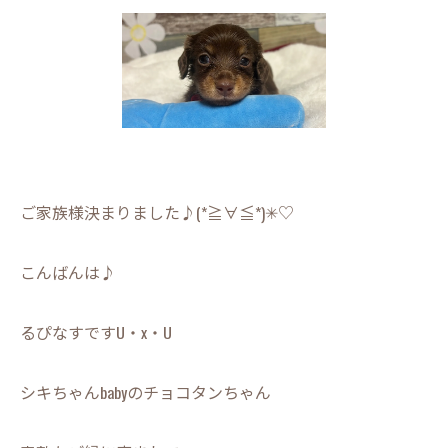
ご家族様決まりました♪(*≧∀≦*)✳︎♡
こんばんは♪
るぴなすですU・x・U
シキちゃんbabyのチョコタンちゃん