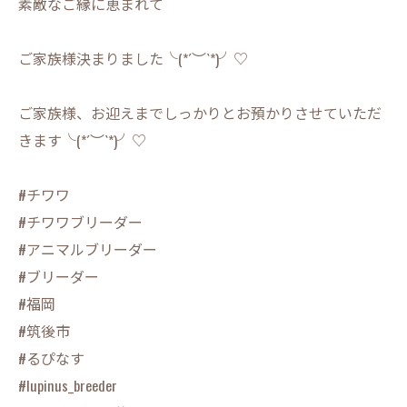
素敵なご縁に恵まれて
ご家族様決まりました╰(*´︶`*)╯♡
ご家族様、お迎えまでしっかりとお預かりさせていただ
きます╰(*´︶`*)╯♡
#チワワ
#チワワブリーダー
#アニマルブリーダー
#ブリーダー
#福岡
#筑後市
#るぴなす
#lupinus_breeder