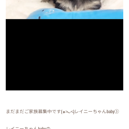
まだまだご家族募集中です(๑˃̵ᴗ˂̵)レイニーちゃんbaby③
レイニーちゃんbabyの