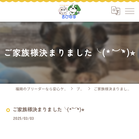
ご家族様決まりました╰(*´︶`*)⭐︎
福岡のブリーダーなら安心ケアのるぴなす
ブログ
ご家族様決まりました╰(*´︶`*)⭐︎
ご家族様決まりました╰(*´︶`*)⭐︎
2025/03/03