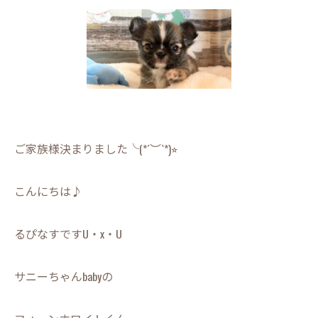
ご家族様決まりました╰(*´︶`*)⭐︎
こんにちは♪
るぴなすですU・x・U
サニーちゃんbabyの