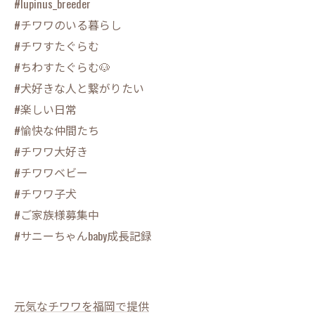
#lupinus_breeder
#チワワのいる暮らし
#チワすたぐらむ
#ちわすたぐらむ🐶
#犬好きな人と繋がりたい
#楽しい日常
#愉快な仲間たち
#チワワ大好き
#チワワベビー
#チワワ子犬
#ご家族様募集中
#サニーちゃんbaby成長記録
元気なチワワを福岡で提供