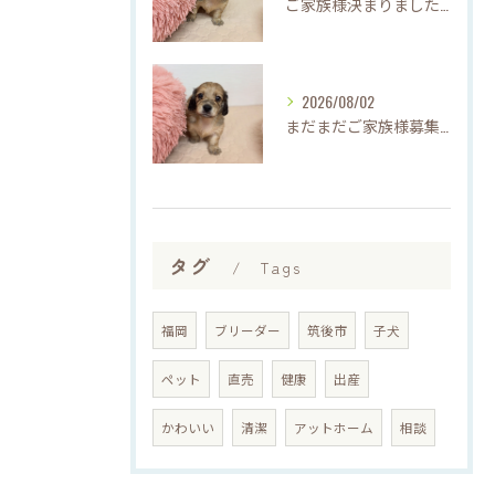
ご家族様決まりました♡♪
2026/08/02
まだまだご家族様募集してますU・x・U✳︎
タグ
Tags
福岡
ブリーダー
筑後市
子犬
ペット
直売
健康
出産
かわいい
清潔
アットホーム
相談