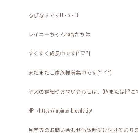
るぴなすですU・x・U
レイニーちゃんbabyたちは
すくすく成長中です(*'▽'*)
まだまだご家族様募集中です(*´꒳`*)
子犬の詳細やお問い合わせは、DMまたはHPにてお
HP→https://lupinus-breeder.jp/
見学等のお問い合わせも随時受け付けております(*