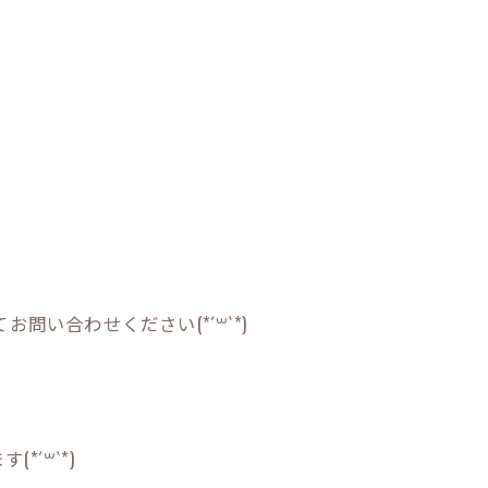
問い合わせください(*´꒳`*)
´꒳`*)