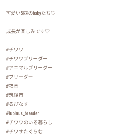
可愛い5匹のbabyたち♡
成長が楽しみです♡
#チワワ
#チワワブリーダー
#アニマルブリーダー
#ブリーダー
#福岡
#筑後市
#るぴなす
#lupinus_breeder
#チワワのいる暮らし
#チワすたぐらむ