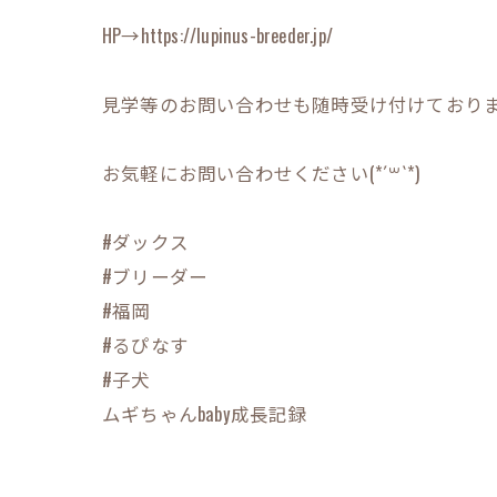
HP→https://lupinus-breeder.jp/
見学等のお問い合わせも随時受け付けております(*
お気軽にお問い合わせください(*´꒳`*)
#ダックス
#ブリーダー
#福岡
#るぴなす
#子犬
ムギちゃんbaby成長記録