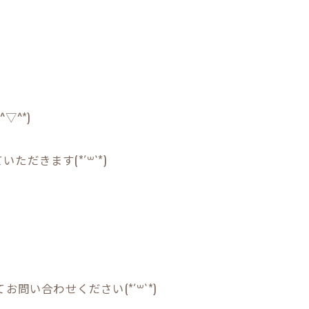
^*)
だきます(*´꒳`*)
問い合わせください(*´꒳`*)