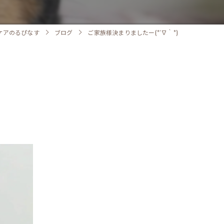
ケアのるぴなす
ブログ
ご家族様決まりましたー(*´∇｀*)