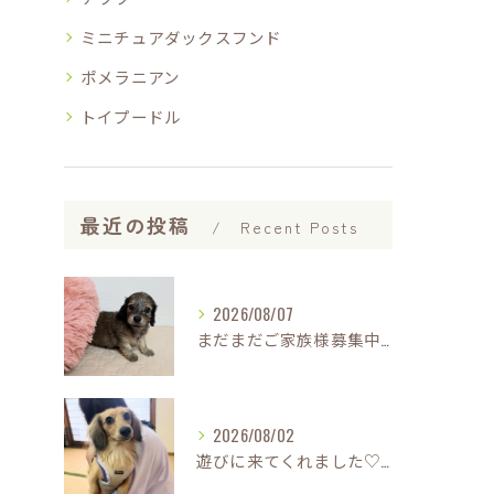
ミニチュアダックスフンド
ポメラニアン
トイプードル
最近の投稿
Recent Posts
2026/08/07
まだまだご家族様募集中です(*'▽'*)
2026/08/02
遊びに来てくれました♡(о´∀`о)