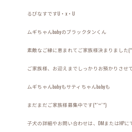
るぴなすですU・x・U
ムギちゃんbabyのブラックタンくん
素敵なご縁に恵まれてご家族様決まりました(*^▽
ご家族様、お迎えまでしっかりお預かりさせていた
ムギちゃんbabyもサティちゃんbabyも
まだまだご家族様募集中です(*´꒳`*)
子犬の詳細やお問い合わせは、DMまたはHPにてお