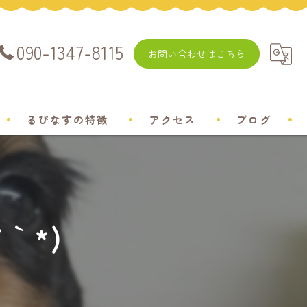
090-1347-8115
お問い合わせはこちら
るぴなすの特徴
アクセス
ブログ
飼い方
チワワ
｀*)
ミニチュアダックスフンド
ポメラニアン
トイプードル