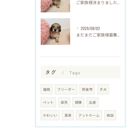
ご家族様決まりました♡♪
2026/08/02
まだまだご家族様募集してますU・x・U✳︎
タグ
Tags
福岡
ブリーダー
筑後市
子犬
ペット
直売
健康
出産
かわいい
清潔
アットホーム
相談