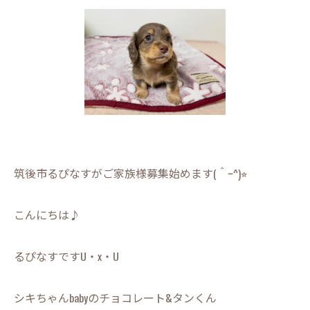
筑後市るぴなすがご家族様募集始めます(＾ｰ^)⭐︎
こんにちは♪
るぴなすですU・x・U
シキちゃんbabyのチョコレート&タンくん