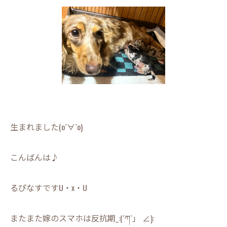
生まれました(о´∀`о)
こんばんは♪
るぴなすですU・x・U
またまた嫁のスマホは反抗期_:(´ཀ`」 ∠):