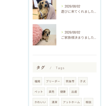
2026/08/02
遊びに来てくれました♡(о´∀`о)
2026/08/02
ご家族様決まりました♡♪
タグ
Tags
福岡
ブリーダー
筑後市
子犬
ペット
直売
健康
出産
かわいい
清潔
アットホーム
相談