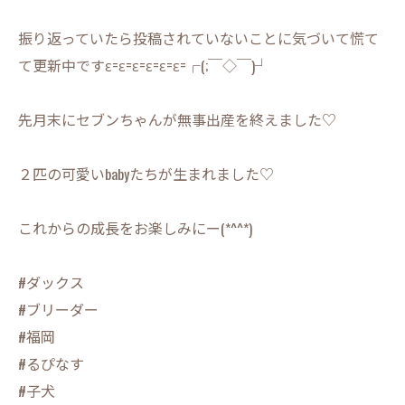
振り返っていたら投稿されていないことに気づいて慌て
て更新中ですε=ε=ε=ε=ε=ε=┌(;￣◇￣)┘
先月末にセブンちゃんが無事出産を終えました♡
２匹の可愛いbabyたちが生まれました♡
これからの成長をお楽しみにー(*^^*)
#ダックス
#ブリーダー
#福岡
#るぴなす
#子犬