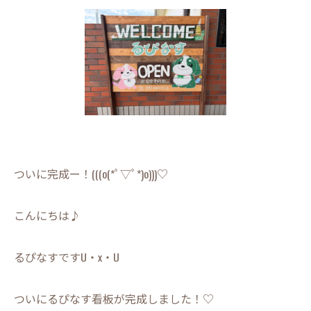
ついに完成ー！(((o(*ﾟ▽ﾟ*)o)))♡
こんにちは♪
るぴなすですU・x・U
ついにるぴなす看板が完成しました！♡