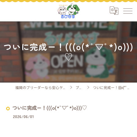
ついに完成ー！(((o(*ﾟ▽ﾟ*)o)))
♡
福岡のブリーダーなら安心ケアのるぴなす
ブログ
ついに完成ー！(((o(*ﾟ▽ﾟ*)o)))♡
ついに完成ー！(((o(*ﾟ▽ﾟ*)o)))♡
2026/06/01