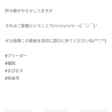
所々嫁がやらかしてますが
それはご愛嬌ということでε=ε=ε=ε=ε=ε=┌(;￣◇￣)┘
ぜひ皆様この看板を目印に遊びに来てくださいね(*^▽^*)
#ブリーダー
#福岡
#るぴなす
#筑後市