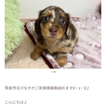
筑後市るぴなすがご家族様募集始めますU・x・U♪
こんにちは♪