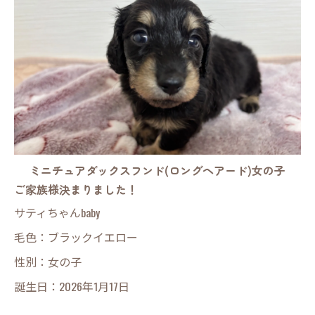
ミニチュアダックスフンド(ロングヘアード)女の子
ご家族様決まりました！
サティちゃんbaby
毛色：ブラックイエロー
性別：女の子
誕生日：2026年1月17日