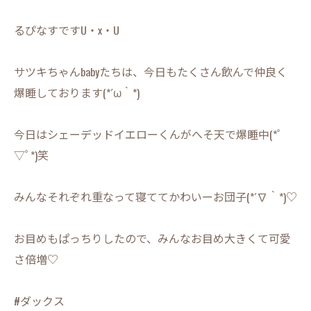
るぴなすですU・x・U
サツキちゃんbabyたちは、今日もたくさん飲んで仲良く
爆睡しております(*´ω｀*)
今日はシェーデッドイエローくんがへそ天で爆睡中(*ﾟ
▽ﾟ*)笑
みんなそれぞれ重なって寝ててかわいーお団子(*´∇｀*)♡
お目めもぱっちりしたので、みんなお目め大きくて可愛
さ倍増♡
#ダックス