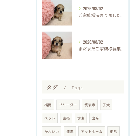
2026/08/02
ご家族様決まりました♡♪
2026/08/02
まだまだご家族様募集してますU・x・U✳︎
タグ
Tags
福岡
ブリーダー
筑後市
子犬
ペット
直売
健康
出産
かわいい
清潔
アットホーム
相談