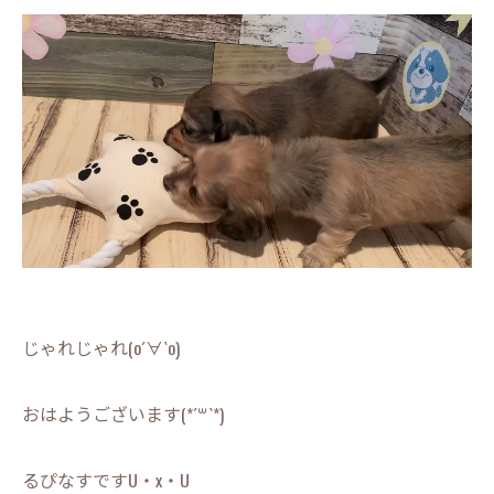
じゃれじゃれ(о´∀`о)
おはようございます(*´꒳`*)
るぴなすですU・x・U