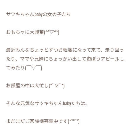
サツキちゃんbabyの女の子たち
おもちゃに大興奮(*^▽^*)
最近みんなちょっとずつお転婆になって来て、走り回っ
たり、ママや兄妹にちょっかい出して遊ぼうアピールし
てみたり(￣▽￣)
お部屋の中は大忙し(*ﾟ∀ﾟ*)
そんな元気なサツキちゃんbabyたちは、
まだまだご家族様募集中です(*´꒳`*)