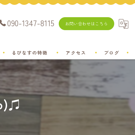
090-1347-8115
お問い合わせはこちら
るぴなすの特徴
アクセス
ブログ
飼い方
チワワ
о)♫
ミニチュアダックスフンド
ポメラニアン
トイプードル