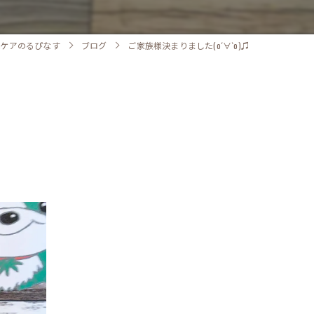
心ケアのるぴなす
ブログ
ご家族様決まりました(о´∀`о)♫