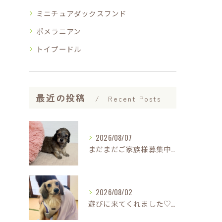
ミニチュアダックスフンド
ポメラニアン
トイプードル
最近の投稿
Recent Posts
2026/08/07
まだまだご家族様募集中です(*'▽'*)
2026/08/02
遊びに来てくれました♡(о´∀`о)