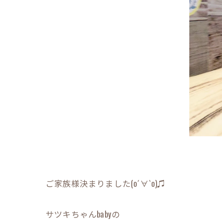
ご家族様決まりました(о´∀`о)♫
サツキちゃんbabyの