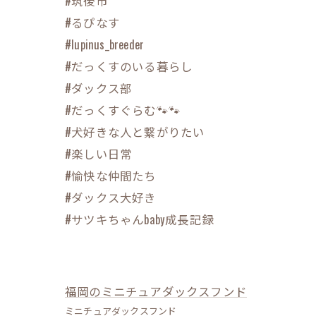
#筑後市
#るぴなす
#lupinus_breeder
#だっくすのいる暮らし
#ダックス部
#だっくすぐらむ🐾🐾
#犬好きな人と繋がりたい
#楽しい日常
#愉快な仲間たち
#ダックス大好き
#サツキちゃんbaby成長記録
福岡のミニチュアダックスフンド
ミニチュアダックスフンド