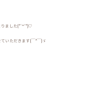
した(*´꒳`*)♡
いただきます(￣^￣)ゞ