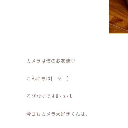
カメラは僕のお友達♡
こんにちは(￣∀￣)
るぴなすですU・x・U
今日もカメラ大好きくんは、