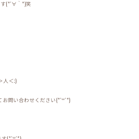
*´∀｀*)笑
人＜;)
問い合わせください(*´꒳`*)
´꒳`*)