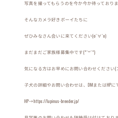
写真を撮ってもらうのを今か今か待っております(
そんなカメラ好きボーイたちに
ぜひみなさん会いに来てください(о´∀`о)
まだまだご家族様募集中です(*´꒳`*)
気になる方はお早めにお問い合わせください(＞
子犬の詳細やお問い合わせは、DMまたはHPにてお
HP→https://lupinus-breeder.jp/
見学等のお問い合わせも随時受け付けております(*