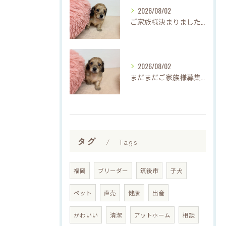
2026/08/02
ご家族様決まりました♡♪
2026/08/02
まだまだご家族様募集してますU・x・U✳︎
タグ
Tags
福岡
ブリーダー
筑後市
子犬
ペット
直売
健康
出産
かわいい
清潔
アットホーム
相談