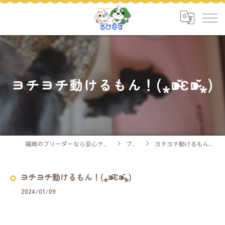
ヨチヨチ動けるもん！(⁎⁍̴̆Ɛ⁍̴̆⁎)
福岡のブリーダーなら安心ケアのるぴなす
ブログ
ヨチヨチ動けるもん！(⁎⁍̴̆Ɛ⁍̴̆⁎)
ヨチヨチ動けるもん！(⁎⁍̴̆Ɛ⁍̴̆⁎)
2024/01/09