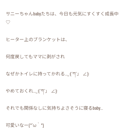
サニーちゃんbabyたちは、今日も元気にすくすく成長中
♡
ヒーター上のブランケットは、
何度戻してもママに剥がされ
なぜかトイレに持ってかれる…_:(´ཀ`」 ∠):
やめておくれ…_:(´ཀ`」 ∠):
それでも関係なしに気持ちよさそうに寝るbaby…
可愛いなー(*´ω｀*)