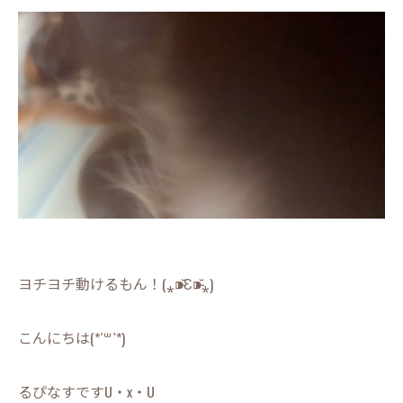
ヨチヨチ動けるもん！(⁎⁍̴̆Ɛ⁍̴̆⁎)
こんにちは(*´꒳`*)
るぴなすですU・x・U