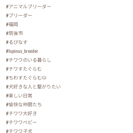
#アニマルブリーダー
#ブリーダー
#福岡
#筑後市
#るぴなす
#lupinus_breeder
#チワワのいる暮らし
#チワすたぐらむ
#ちわすたぐらむ🐶
#犬好きな人と繋がりたい
#楽しい日常
#愉快な仲間たち
#チワワ大好き
#チワワベビー
#チワワ子犬