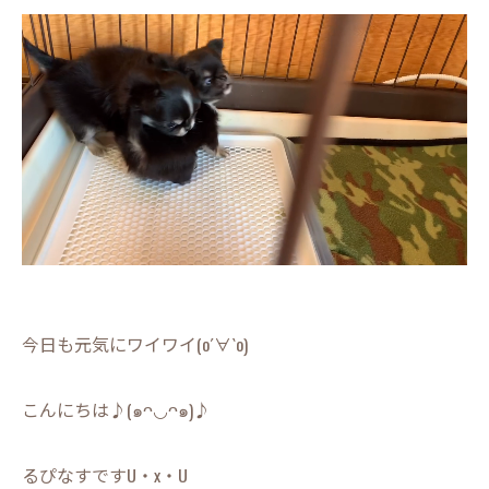
今日も元気にワイワイ(о´∀`о)
こんにちは♪(๑ᴖ◡ᴖ๑)♪
るぴなすですU・x・U