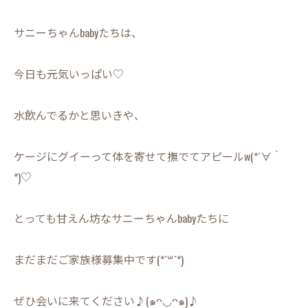
サニーちゃんbabyたちは、
今日も元気いっぱい♡
水飲んでるかと思いきや、
ケージにグイーって体を寄せて撫でてアピールw(*´∀｀
*)♡
とっても甘えん坊なサニーちゃんbabyたちに
まだまだご家族様募集中です(*´꒳`*)
ぜひ会いに来てください♪(๑ᴖ◡ᴖ๑)♪