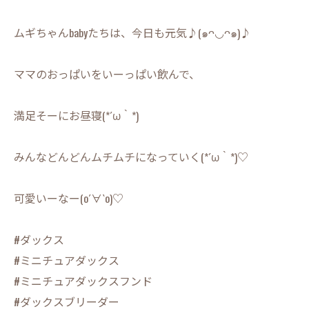
ムギちゃんbabyたちは、今日も元気♪(๑ᴖ◡ᴖ๑)♪
ママのおっぱいをいーっぱい飲んで、
満足そーにお昼寝(*´ω｀*)
みんなどんどんムチムチになっていく(*´ω｀*)♡
可愛いーなー(о´∀`о)♡
#ダックス
#ミニチュアダックス
#ミニチュアダックスフンド
#ダックスブリーダー