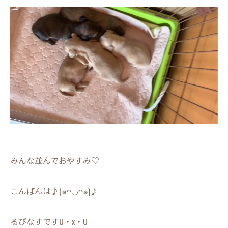
みんな並んでおやすみ♡
こんばんは♪(๑ᴖ◡ᴖ๑)♪
るぴなすですU・x・U