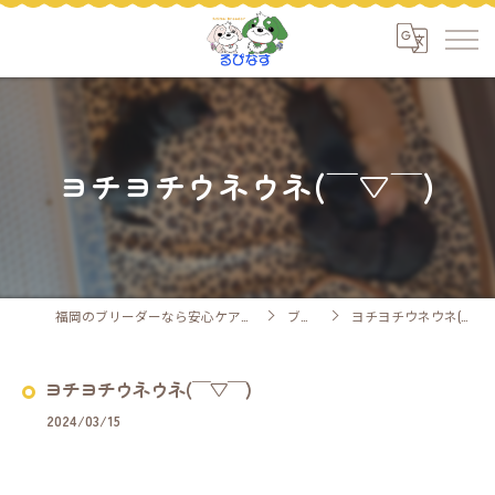
ヨチヨチウネウネ(￣▽￣)
福岡のブリーダーなら安心ケアのるぴなす
ブログ
ヨチヨチウネウネ(￣▽￣)
ヨチヨチウネウネ(￣▽￣)
2024/03/15