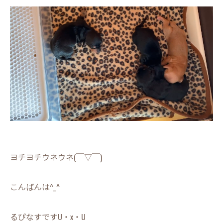
ヨチヨチウネウネ(￣▽￣)
こんばんは^_^
るぴなすですU・x・U