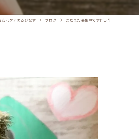
ら安心ケアのるぴなす
ブログ
まだまだ募集中です(*´ω`*)