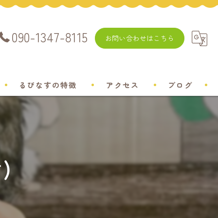
090-1347-8115
お問い合わせはこちら
るぴなすの特徴
アクセス
ブログ
飼い方
チワワ
)
ミニチュアダックスフンド
ポメラニアン
トイプードル