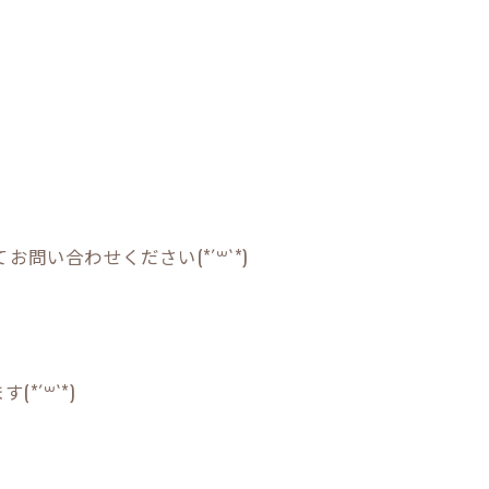
問い合わせください(*´꒳`*)
´꒳`*)