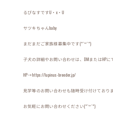
るぴなすですU・x・U
サツキちゃんbaby
まだまだご家族様募集中です(*´꒳`*)
子犬の詳細やお問い合わせは、DMまたはHPにてお
HP→https://lupinus-breeder.jp/
見学等のお問い合わせも随時受け付けております(*
お気軽にお問い合わせください(*´꒳`*)