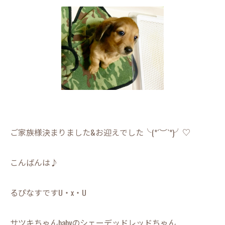
ご家族様決まりました&お迎えでした╰(*´︶`*)╯♡
こんばんは♪
るぴなすですU・x・U
サツキちゃんbabyのシェーデッドレッドちゃん