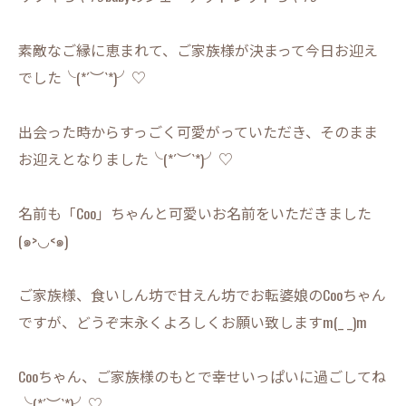
素敵なご縁に恵まれて、ご家族様が決まって今日お迎え
でした╰(*´︶`*)╯♡
出会った時からすっごく可愛がっていただき、そのまま
お迎えとなりました╰(*´︶`*)╯♡
名前も「Coo」ちゃんと可愛いお名前をいただきました
(๑>◡<๑)
ご家族様、食いしん坊で甘えん坊でお転婆娘のCooちゃん
ですが、どうぞ末永くよろしくお願い致しますm(_ _)m
Cooちゃん、ご家族様のもとで幸せいっぱいに過ごしてね
╰(*´︶`*)╯♡