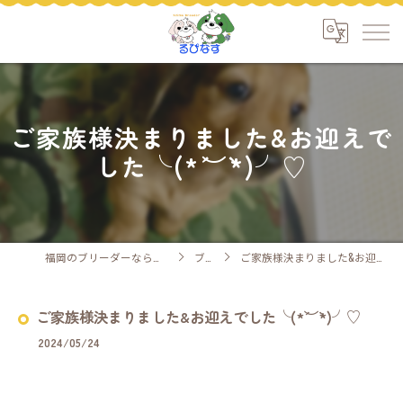
ご家族様決まりました&お迎えで
した╰(*´︶`*)╯♡
福岡のブリーダーなら安心ケアのるぴなす
ブログ
ご家族様決まりました&お迎えでした╰(*´︶`*)╯♡
ご家族様決まりました&お迎えでした╰(*´︶`*)╯♡
2024/05/24