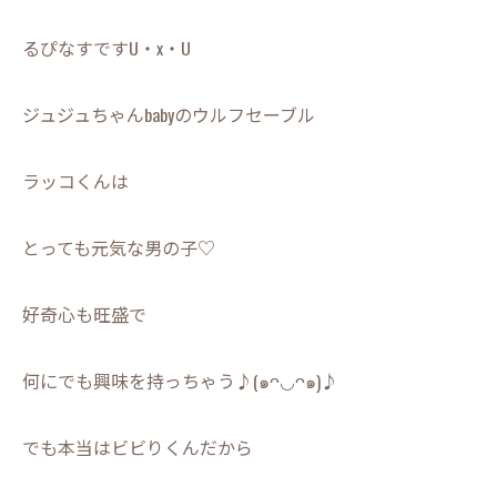
るぴなすですU・x・U
ジュジュちゃんbabyのウルフセーブル
ラッコくんは
とっても元気な男の子♡
好奇心も旺盛で
何にでも興味を持っちゃう♪(๑ᴖ◡ᴖ๑)♪
でも本当はビビりくんだから