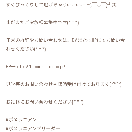
すぐびっくりして逃げちゃうε=ε=ε=ε=┌(;￣◇￣)┘笑
まだまだご家族様募集中です(*´꒳`*)
子犬の詳細やお問い合わせは、DMまたはHPにてお問い合
わせください(*´꒳`*)
HP→https://lupinus-breeder.jp/
見学等のお問い合わせも随時受け付けております(*´꒳`*)
お気軽にお問い合わせください(*´꒳`*)
#ポメラニアン
#ポメラニアンブリーダー