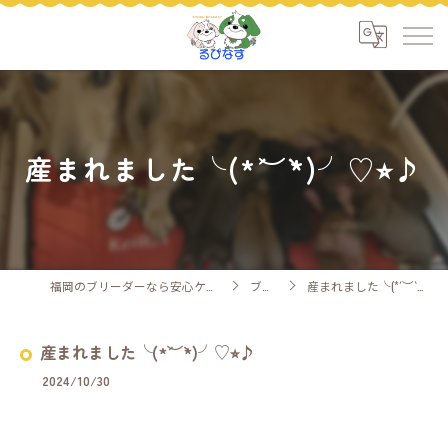
産まれました╰(*´︶`*)╯♡⭐︎♪
福岡のブリーダーなら安心ケアのるぴなす
ブログ
産まれました╰(*´︶`*)╯♡⭐︎♪
産まれました╰(*´︶`*)╯♡⭐︎♪
2024/10/30