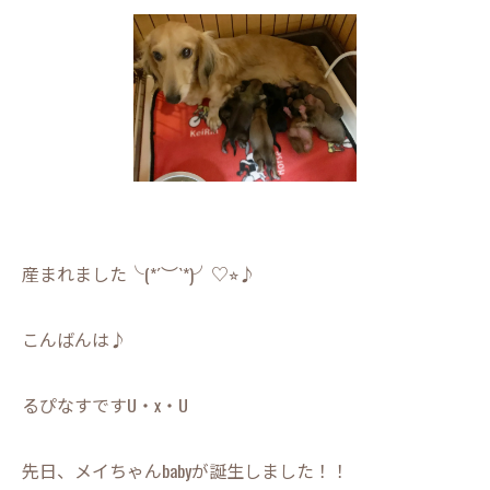
産まれました╰(*´︶`*)╯♡⭐︎♪
こんばんは♪
るぴなすですU・x・U
先日、メイちゃんbabyが誕生しました！！