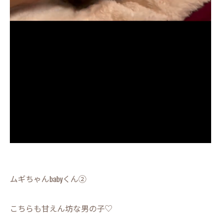
ムギちゃんbabyくん②
こちらも甘えん坊な男の子♡