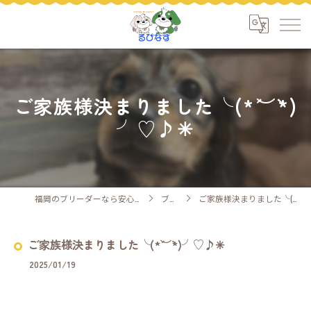
ご家族様決まりました╰(*´︶`*)
╯♡♪✳︎
福岡のブリーダーなら安心ケアのるぴなす
ブログ
ご家族様決まりました╰(*´︶`*)╯♡♪✳︎
ご家族様決まりました╰(*´︶`*)╯♡♪✳︎
2025/01/19