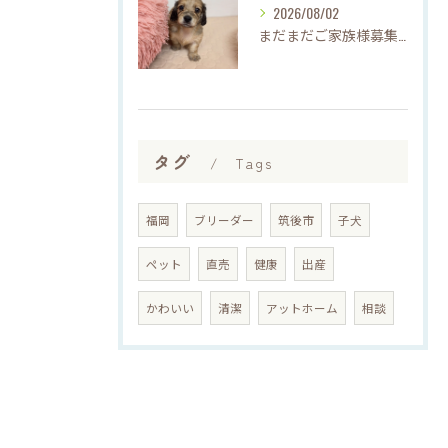
2026/08/02
まだまだご家族様募集してますU・x・U✳︎
タグ
Tags
福岡
ブリーダー
筑後市
子犬
ペット
直売
健康
出産
かわいい
清潔
アットホーム
相談