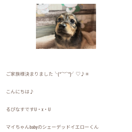
ご家族様決まりました╰(*´︶`*)╯♡♪✳︎
こんにちは♪
るぴなすですU・x・U
マイちゃんbabyのシェーデッドイエローくん