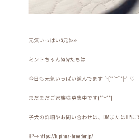
元気いっぱい5兄妹⭐︎
ミントちゃんbabyたちは
今日も元気いっぱい遊んでます╰(*´︶`*)╯♡
まだまだご家族様募集中です(*´꒳`*)
子犬の詳細やお問い合わせは、DMまたはHPにてお
HP→https://lupinus-breeder.jp/