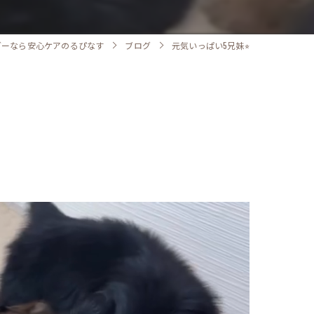
ダーなら安心ケアのるぴなす
ブログ
元気いっぱい5兄妹⭐︎