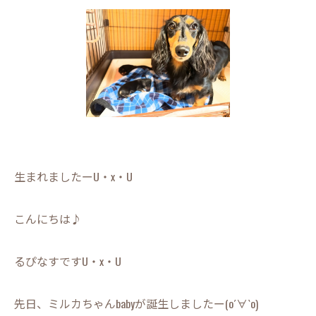
生まれましたーU・x・U
こんにちは♪
るぴなすですU・x・U
先日、ミルカちゃんbabyが誕生しましたー(о´∀`о)