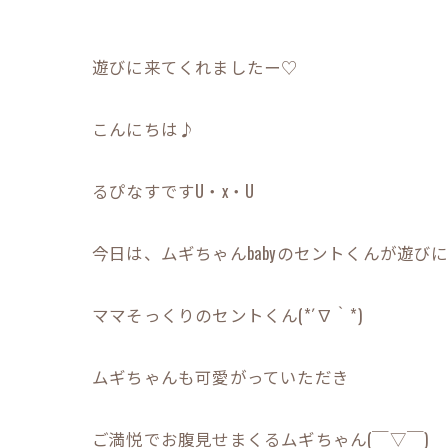
遊びに来てくれましたー♡
こんにちは♪
るぴなすですU・x・U
今日は、ムギちゃんbabyのセントくんが遊び
ママそっくりのセントくん(*´∇｀*)
ムギちゃんも可愛がっていただき
ご満悦でお腹見せまくるムギちゃん(￣▽￣)