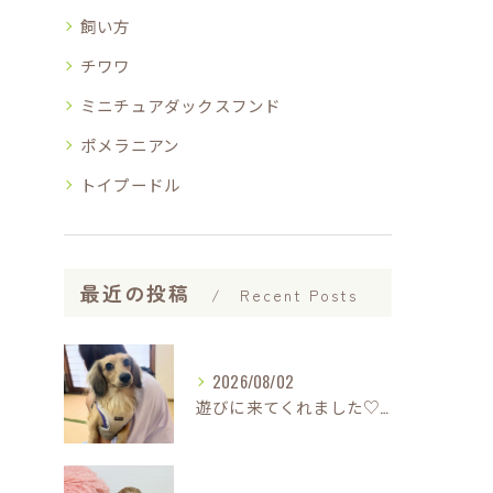
飼い方
チワワ
ミニチュアダックスフンド
ポメラニアン
トイプードル
最近の投稿
Recent Posts
2026/08/02
遊びに来てくれました♡(о´∀`о)