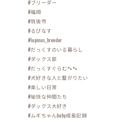
#ブリーダー
#福岡
#筑後市
#るぴなす
#lupinus_breeder
#だっくすのいる暮らし
#ダックス部
#だっくすぐらむ🐾🐾
#犬好きな人と繋がりたい
#楽しい日常
#愉快な仲間たち
#ダックス大好き
#ムギちゃんbaby成長記録