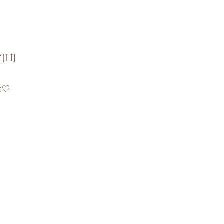
TT)
な♡