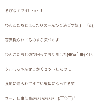
るぴなすですU・x・U
わんこたちとまったりのーんびり過ごす嫁_(┐「ε:)_
写真撮られてるのすら気づかず
わんこたちと遊び回っておりました(●´ω｀●)ヾﾃﾍ
クルミちゃんせっかくセットしたのに
強風に煽られてすごい髪型になってる笑
さー、仕事仕事ε=ε=ε=ε=ε=ε=┌(;￣◇￣)┘