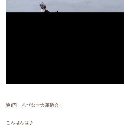
第1回 るぴなす大運動会！
こんばんは♪