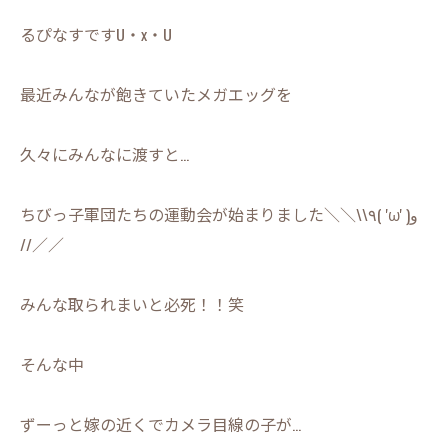
るぴなすですU・x・U
最近みんなが飽きていたメガエッグを
久々にみんなに渡すと…
ちびっ子軍団たちの運動会が始まりました＼＼\\٩( 'ω' )و
//／／
みんな取られまいと必死！！笑
そんな中
ずーっと嫁の近くでカメラ目線の子が…